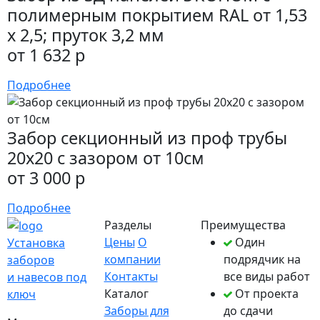
полимерным покрытием RAL от 1,53
х 2,5; пруток 3,2 мм
от 1 632 р
Подробнее
Забор секционный из проф трубы
20х20 с зазором от 10см
от 3 000 р
Подробнее
Разделы
Преимущества
Цены
О
Один
Установка
компании
подрядчик на
заборов
Контакты
все виды работ
и навесов под
Каталог
От проекта
ключ
Заборы для
до сдачи