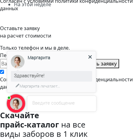
Cогласен с условиями
политики конфиденциальности
На этой неделе
данных
Оставьте заявку
на расчет стоимости
Только телефон и мы в деле.
Перезвоним через пару минут
Маргарита
Оставить заявку
Здравствуйте!
Cогласен с условиями
политики конфиденциальности
Маргарита
печатает...
данных
Введите сообщение
Скачайте
прайс-каталог
на все
виды заборов в 1 клик